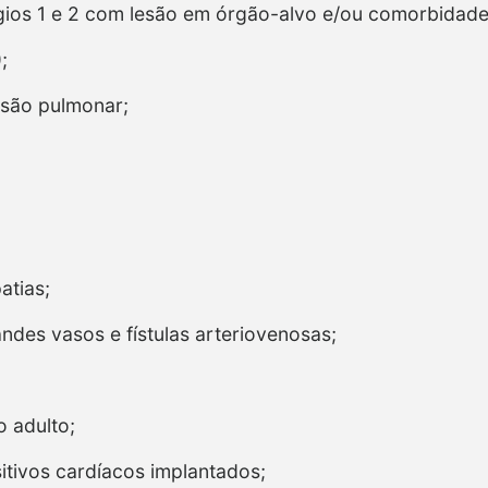
ágios 1 e 2 com lesão em órgão-alvo e/ou comorbidade
;
nsão pulmonar;
atias;
ndes vasos e fístulas arteriovenosas;
o adulto;
sitivos cardíacos implantados;