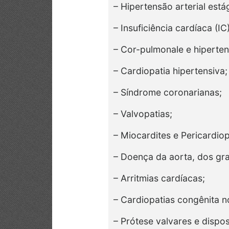
– Hipertensão arterial est
– Insuficiência cardíaca (IC)
– Cor-pulmonale e hiperte
– Cardiopatia hipertensiva;
– Síndrome coronarianas;
– Valvopatias;
– Miocardites e Pericardiop
– Doença da aorta, dos gra
– Arritmias cardíacas;
– Cardiopatias congênita n
– Prótese valvares e dispo