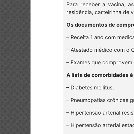
Para receber a vacina, a
residência, carteirinha de
Os documentos de compro
– Receita 1 ano com medic
– Atestado médico com o C
– Exames que comprovem a
A lista de comorbidades é
– Diabetes mellitus;
– Pneumopatias crônicas g
– Hipertensão arterial resi
– Hipertensão arterial está